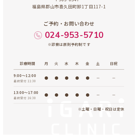
福島県郡山市喜久田町卸1丁目117-1
ご予約・お問い合わせ
024-953-5710
※診察は原則予約制です
診療時間
月
火
水
木
金
土
日祝
9:00～12:00
●
●
●
●
●
－
－
最終受付 11:30
13:00～17:00
●
●
●
●
●
－
－
最終受付 16:30
※土曜・日曜・祝日は定休